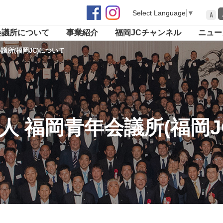
Select Language
▼
A
会議所について
事業紹介
福岡JCチャンネル
ニュー
議所(福岡JC)について
人 福岡青年会議所(福岡J