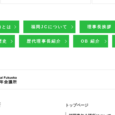
)とは
福岡JCについて
理事長挨拶
歴史
歴代理事長紹介
OB 紹介
所
トップページ