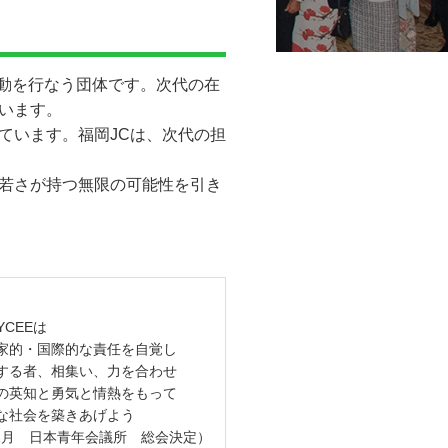
活動を行なう団体です。次代の在
います。
ています。福岡JCは、次代の担
若さが持つ無限の可能性を引き
YCEEは
家的・国際的な責任を自覚し
する者、相集い、力を合わせ
の英知と勇気と情熱をもって
な社会を築きあげよう
12月 日本青年会議所 総会決定）