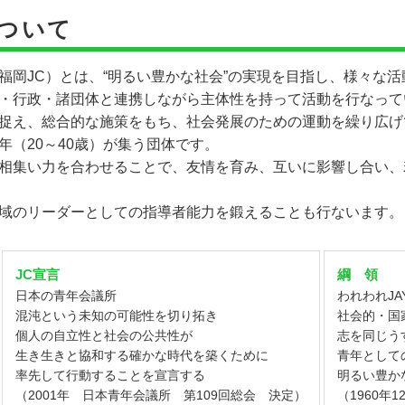
ついて
福岡JC）とは、“明るい豊かな社会”の実現を目指し、様々な
・行政・諸団体と連携しながら主体性を持って活動を行なって
捉え、総合的な施策をもち、社会発展のための運動を繰り広げ
年（20～40歳）が集う団体です。
相集い力を合わせることで、友情を育み、互いに影響し合い、
域のリーダーとしての指導者能力を鍛えることも行ないます。
JC宣言
綱 領
日本の青年会議所
われわれJA
混沌という未知の可能性を切り拓き
社会的・国
個人の自立性と社会の公共性が
志を同じう
生き生きと協和する確かな時代を築くために
青年として
率先して行動することを宣言する
明るい豊か
（2001年 日本青年会議所 第109回総会 決定）
（1960年