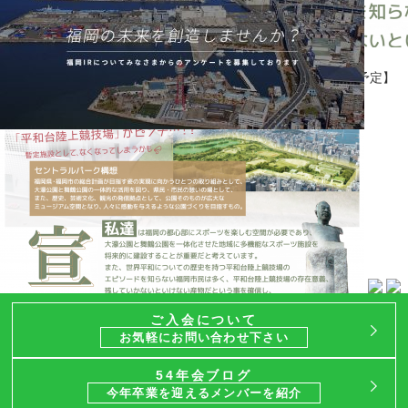
対内事業
対内事業
対外事業
対外事業
開催日:2019年12月10日
開催日:2019年10月19日～11月30日
動画で福岡にIRがある未来を紹介【2019年9月17日（火）公開予定】
ご入会について
お気軽にお問い合わせ下さい
54年会ブログ
今年卒業を迎えるメンバーを紹介