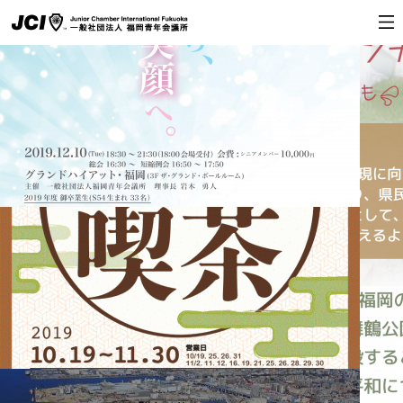
2019年度関連
2019年度関連
福岡青年会議所2019年度スローガン
第67代 理事長 岩木 勇人