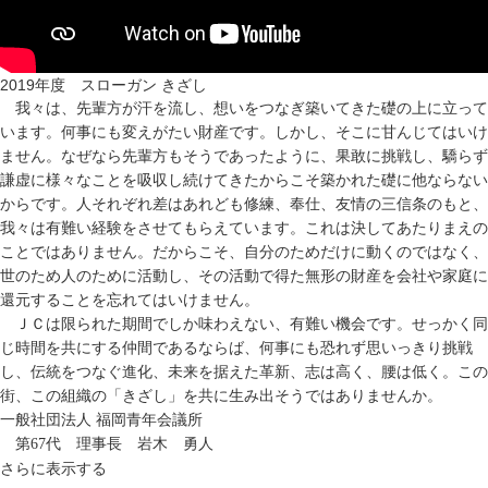
2019
年度 スローガン
きざし
我々は、先輩方が汗を流し、想いをつなぎ築いてきた礎の上に立って
います。何事にも変えがたい財産です。しかし、そこに甘んじてはいけ
ません。なぜなら先輩方もそうであったように、果敢に挑戦し、驕らず
謙虚に様々なことを吸収し続けてきたからこそ築かれた礎に他ならない
からです。人それぞれ差はあれども修練、奉仕、友情の三信条のもと、
我々は有難い経験をさせてもらえています。これは決してあたりまえの
ことではありません。だからこそ、自分のためだけに動くのではなく、
世のため人のために活動し、その活動で得た無形の財産を会社や家庭に
還元することを忘れてはいけません。
ＪＣは限られた期間でしか味わえない、有難い機会です。せっかく同
じ時間を共にする仲間であるならば、何事にも恐れず思いっきり挑戦
し、伝統をつなぐ進化、未来を据えた革新、志は高く、腰は低く。この
街、この組織の「きざし」を共に生み出そうではありませんか。
一般社団法人 福岡青年会議所
第
67
代 理事長 岩木 勇人
さらに表示する