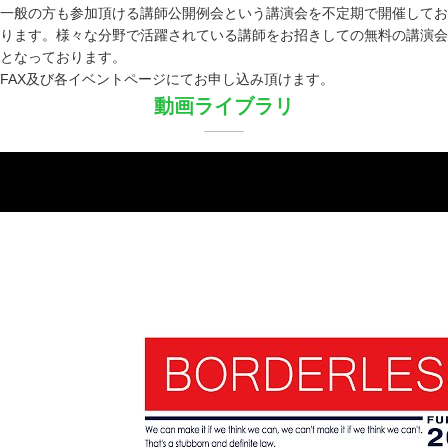
一般の方も参加頂ける講師公開例会という講演会を不定期で開催してお
ります。様々な分野で活躍されている講師をお招きしての無料の講演会
となっております。
FAX及び各イベントページにてお申し込み頂けます。
動画ライブラリ
一般社団法人 福岡青年会議所
Junior Chamber International Fukuoka
〒812-0021
福岡市博多区築港本町13-6
ベイサイドプレイス博多C 棟3F
TEL：
092-263-6333
FAX：
092-263-6334