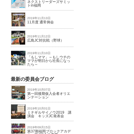
ネクストリーダーズサミッ
トin福岡
2019年11月13日
11月度 通常例会
2019年11月12日
広島JC対抗戦（野球）
2019年11月10日
「もしママ」～もしウチの
ママが明日から社長になっ
たら～
最新の委員会ブログ
2019年10月07日
第一回後期仮入会者オリエ
ンテーション
2019年10月01日
ミナギルサイノウ2019 講
演会 キッズJC発表会
2019年09月15日
第37期福岡ブロックアカデ