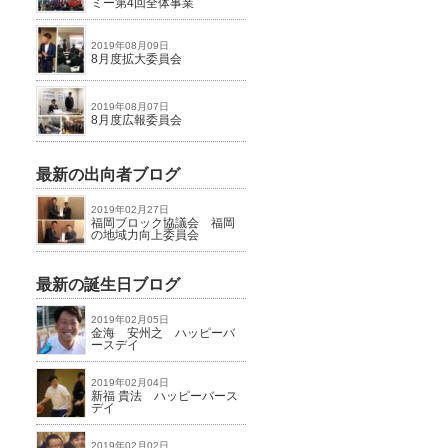
ミー第4回全体事業
2019年08月09日
8月度拡大委員会
2019年08月07日
8月度広報委員会
最新の出向者ブログ
2019年02月27日
福岡ブロック協議会 福岡
の地域力向上委員会
最新の誕生日ブログ
2019年02月05日
金海 安州之 ハッピーバ
ースデイ
2019年02月04日
新福 貴法 ハッピーバース
デイ
2019年02月02日