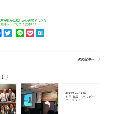
記事が誰かに話したい内容でしたら
是非シェアしてください！
F
T
Li
P
H
a
wi
n
o
at
c
tt
e
ck
e
e
er
et
n
次の記事へ
b
a
o
ます
o
k
2019年01月18日
安田 拓司 ハッピー
バースデイ