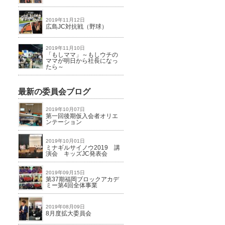
2019年11月12日
広島JC対抗戦（野球）
2019年11月10日
「もしママ」～もしウチの
ママが明日から社長になっ
たら～
最新の委員会ブログ
2019年10月07日
第一回後期仮入会者オリエ
ンテーション
2019年10月01日
ミナギルサイノウ2019 講
演会 キッズJC発表会
2019年09月15日
第37期福岡ブロックアカデ
ミー第4回全体事業
2019年08月09日
8月度拡大委員会