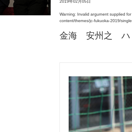
2019年02月05日
Warning
: Invalid argument supplied for
content/themes/jc-fukuoka-2019/singl
金海 安州之 ハ