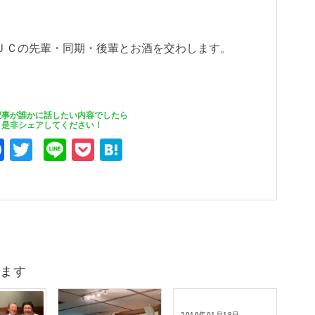
ＪＣの先輩・同期・後輩とお酒を交わします。
記事が誰かに話したい内容でしたら
是非シェアしてください！
F
T
Li
P
H
a
wi
n
o
at
c
tt
e
ck
e
e
er
et
n
b
a
o
ます
o
k
2019年01月18日