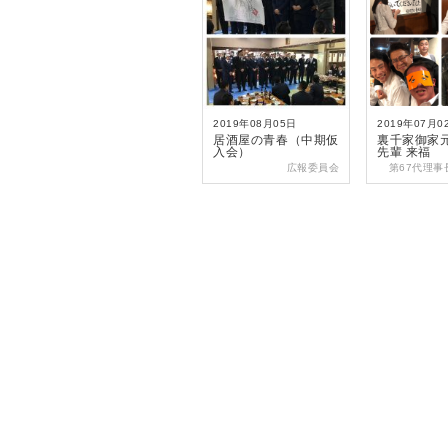
2019年08月05日
2019年07月0
居酒屋の青春（中期仮
裏千家御家元
入会）
先輩 来福
広報委員会
第67代理事