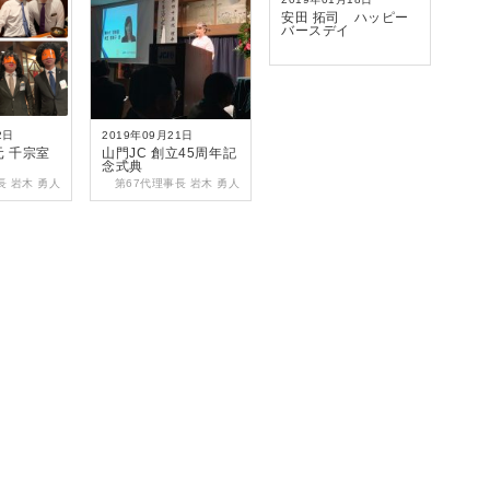
安田 拓司 ハッピー
バースデイ
2日
2019年09月21日
 千宗室
山門JC 創立45周年記
念式典
長 岩木 勇人
第67代理事長 岩木 勇人