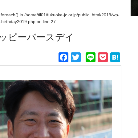
 foreach() in
/home/til01/fukuoka-jc.or.jp/public_html/2019/wp-
e-birthday2019.php
on line
27
ッピーバースデイ
Facebook
Twitter
Line
Pocket
Hat